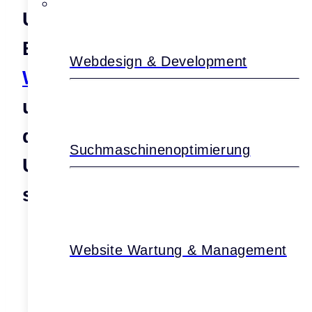
Unsere Prozesse im
Bereich
WordPress-
Webdesign & Development
Webdesign
, Storytelling
und SEO verhelfen dir,
dich und dein
Suchmaschinenoptimierung
Unternehmen endlich
sichtbar zu machen!
Website Wartung & Management